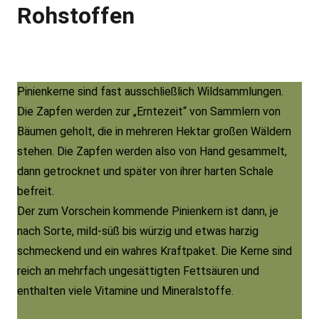
Rohstoffen
Pinienkerne sind fast ausschließlich Wildsammlungen.
Die Zapfen werden zur „Erntezeit“ von Sammlern von
Bäumen geholt, die in mehreren Hektar großen Wäldern
stehen. Die Zapfen werden also von Hand gesammelt,
dann getrocknet und später von ihrer harten Schale
befreit.
Der zum Vorschein kommende Pinienkern ist dann, je
nach Sorte, mild-süß bis würzig und etwas harzig
schmeckend und ein wahres Kraftpaket. Die Kerne sind
reich an mehrfach ungesättigten Fettsäuren und
enthalten viele Vitamine und Mineralstoffe.